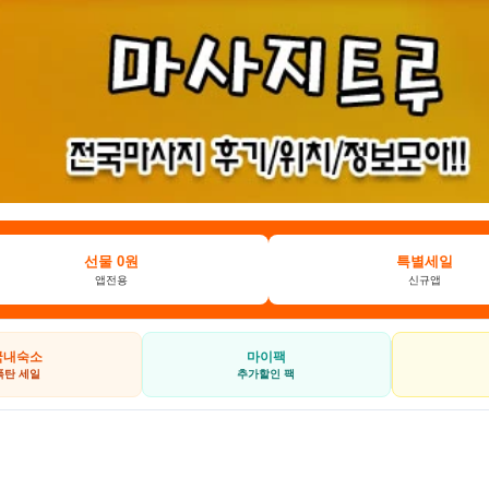
선물 0원
특별세일
앱전용
신규앱
국내숙소
마이팩
폭탄 세일
추가할인 팩