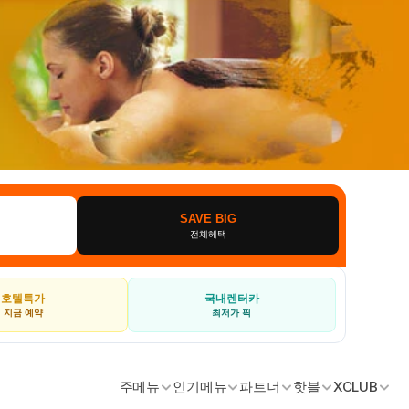
SAVE BIG
전체혜택
호텔특가
국내렌터카
지금 예약
최저가 픽
주메뉴
인기메뉴
파트너
핫블
XCLUB