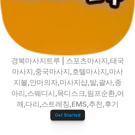
경북마사지트루 | 스포츠마사지,태국
마사지,중국마사지,호텔마사지,마사
지볼,안마의자,마사지샵,발,괄사,종
아리,스웨디시,목디스크,림프순환,어
깨,다리,스트레칭,EMS,추천,후기
Get Started