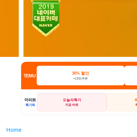
30% 할인
TEMU
+15만쿠폰
마리트
오늘의특가
특가픽
지금 바로
Home