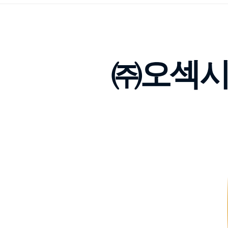
㈜오섹시코