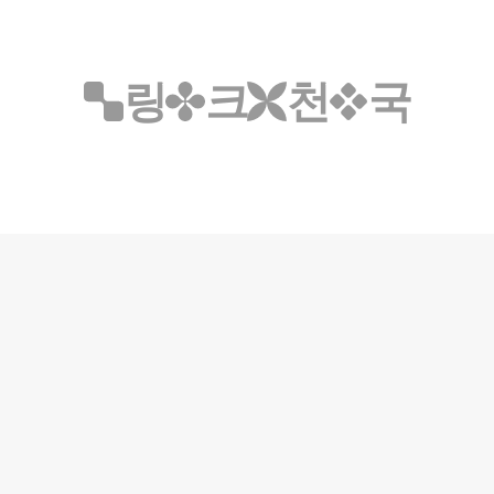
링
크
천
국